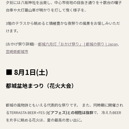
夕刻には八坂神社を出発し、中心市街地の目抜き通りを十数台の囃子
台車や大灯籠山車が明かりを灯して曳く様子を、
3階のテラスから眺めると情緒豊かな夜祭りの風景をお愉しみいただ
けます。
(おかげ祭り詳細)…
都城六月灯「おかげ祭り」 | 都城の祭り | Japan,
宮崎県都城市
■ 8月1日(土)
都城盆地まつり（花火大会）
都城の風物詩ともいえる代表的な祭りです。 また、同時期に開催され
るTERRASTA BEER⋆FES (
ビアフェス)との相性は抜群
で、 冷えたBEER
を片手に眺める花火は、夏の最高の思い出に。